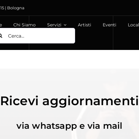
 15 | Bologna
e
Chi Siamo
Servizi
Artisti
Eventi
Local
ca
:
Ricevi aggiornament
via whatsapp e via mail