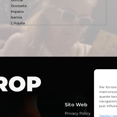
Per fornire
memorizzare
queste tec
navigazione
Sito Web
può influir
Privacy Policy
Gestisci ser