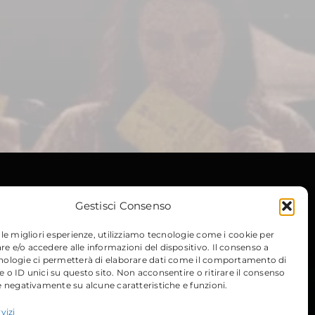
Gestisci Consenso
 le migliori esperienze, utilizziamo tecnologie come i cookie per
 e/o accedere alle informazioni del dispositivo. Il consenso a
nologie ci permetterà di elaborare dati come il comportamento di
 o ID unici su questo sito. Non acconsentire o ritirare il consenso
e negativamente su alcune caratteristiche e funzioni.
vizi