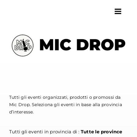
Salta
al
Toggl
contenuto
Navig
HOME
CHI SIAMO
SERVIZI
ARTISTI
EVENTI
LOCALI
Tutti gli eventi organizzati, prodotti o promossi da
Mic Drop. Seleziona gli eventi in base alla provincia
CONTATTI
d’interesse.
AGGIORNAMENTI
Tutti gli eventi in provincia di :
Tutte le province
CERCA