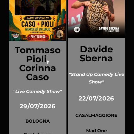
Davide
Tommaso
Sberna
Pioli
,
Corinna
Caso
"Stand Up Comedy Live
Show"
"Live Comedy Show"
22/07/2026
29/07/2026
CASALMAGGIORE
BOLOGNA
Mad One