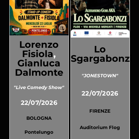
Lorenzo
Lo
Fisiola
,
Sgargabonzi
Gianluca
Dalmonte
"JONESTOWN"
"Live Comedy Show"
22/07/2026
22/07/2026
FIRENZE
BOLOGNA
Auditorium Flog
Pontelungo