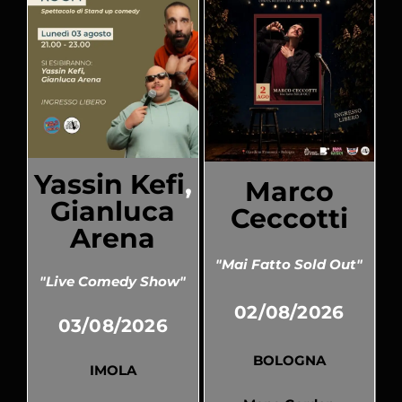
Yassin Kefi
,
Marco
Gianluca
Ceccotti
Arena
"Mai Fatto Sold Out"
"Live Comedy Show"
02/08/2026
03/08/2026
BOLOGNA
IMOLA