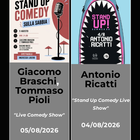
Giacomo
Antonio
Braschi
,
Ricatti
Tommaso
Pioli
"Stand Up Comedy Live
Show"
"Live Comedy Show"
04/08/2026
05/08/2026