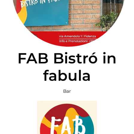
PER:
FAB Bistró in
fabula
Bar