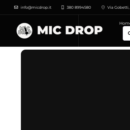
Salta
info@micdrop.it
380 8994580
Via Gobetti,
al
contenuto
Hom
Cer
per