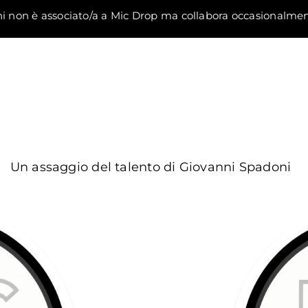
 non è associato/a a Mic Drop ma collabora occasionalmen
Un assaggio del talento di Giovanni Spadoni