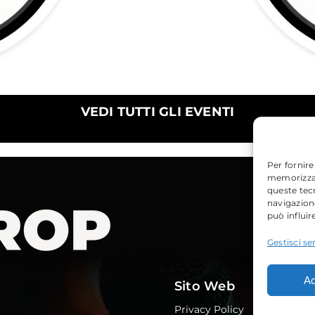
VEDI TUTTI GLI EVENTI
Per fornire
memorizzare
queste tec
navigazione
può influir
Gestisci ser
Ac
Sito Web
Privacy Policy