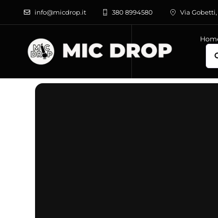
Salta
info@micdrop.it
380 8994580
Via Gobetti,
al
contenuto
Hom
Cer
per