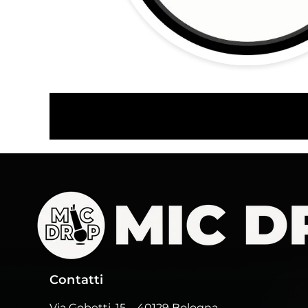
Contatti
Via Gobetti, 15
– 40129 Bologna