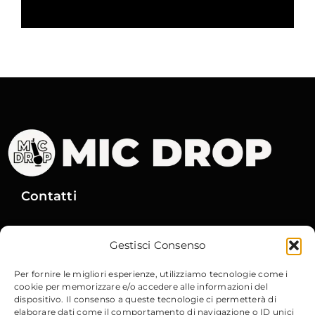
Contatti
Via Gobetti, 15
– 40129 Bologna
Gestisci Consenso
Email
:
info@micdrop.it
Tel
:
380 8994580
Per fornire le migliori esperienze, utilizziamo tecnologie come i
cookie per memorizzare e/o accedere alle informazioni del
dispositivo. Il consenso a queste tecnologie ci permetterà di
elaborare dati come il comportamento di navigazione o ID unici