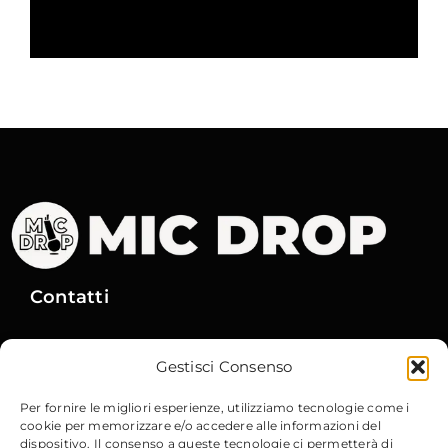
Contatti
Via Gobetti, 15
– 40129 Bologna
Gestisci Consenso
Email
:
info@micdrop.it
Tel
:
380 8994580
Per fornire le migliori esperienze, utilizziamo tecnologie come i
cookie per memorizzare e/o accedere alle informazioni del
dispositivo. Il consenso a queste tecnologie ci permetterà di