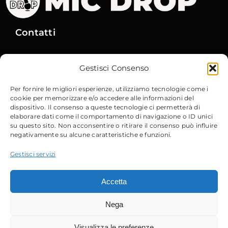
Contatti
Via Gobetti, 15
– 40129 Bologna
Gestisci Consenso
Email
:
info@micdrop.it
Tel
:
380 8994580
Per fornire le migliori esperienze, utilizziamo tecnologie come i
cookie per memorizzare e/o accedere alle informazioni del
dispositivo. Il consenso a queste tecnologie ci permetterà di
elaborare dati come il comportamento di navigazione o ID unici
su questo sito. Non acconsentire o ritirare il consenso può influire
negativamente su alcune caratteristiche e funzioni.
Sito Web
Privacy Policy
Gestisci servizi
Cookie Policy
Accetta
Trattamento dei Dati Personali
Nega
Visualizza le preferenze