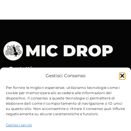
Contatti
Gestisci Consenso
Via Gobetti, 15
– 40129 Bologna
Per fornire le migliori esperienze, utilizziamo tecnologie come i
cookie per memorizzare e/o accedere alle informazioni del
Email
:
info@micdrop.it
Tel
:
380 8994580
dispositivo. Il consenso a queste tecnologie ci permetterà di
elaborare dati come il comportamento di navigazione o ID unici
su questo sito. Non acconsentire o ritirare il consenso può influire
negativamente su alcune caratteristiche e funzioni.
Gestisci servizi
Sito Web