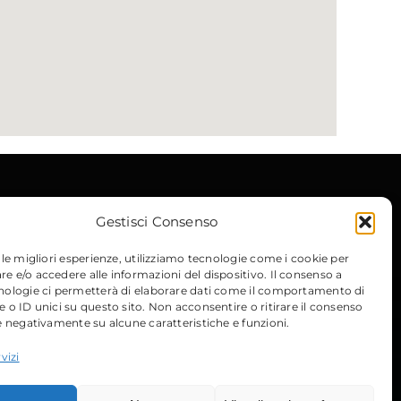
Gestisci Consenso
 le migliori esperienze, utilizziamo tecnologie come i cookie per
 e/o accedere alle informazioni del dispositivo. Il consenso a
nologie ci permetterà di elaborare dati come il comportamento di
 o ID unici su questo sito. Non acconsentire o ritirare il consenso
e negativamente su alcune caratteristiche e funzioni.
vizi