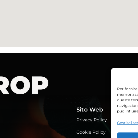
Per fornire
memorizzare
queste tec
navigazione
Sito Web
può influir
Privacy Policy
Gestisci ser
Cookie Policy