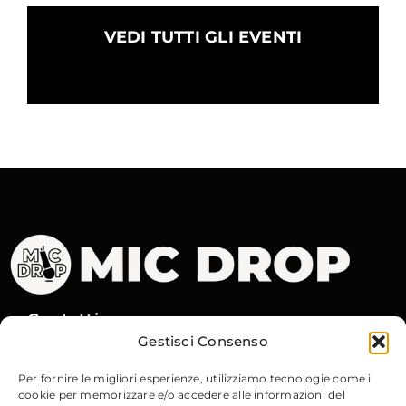
VEDI TUTTI GLI EVENTI
Contatti
Gestisci Consenso
Via Gobetti, 15
– 40129 Bologna
Per fornire le migliori esperienze, utilizziamo tecnologie come i
cookie per memorizzare e/o accedere alle informazioni del
Email
:
info@micdrop.it
Tel
:
380 8994580