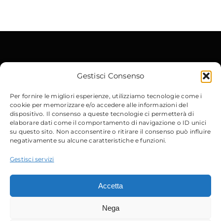
Gestisci Consenso
Per fornire le migliori esperienze, utilizziamo tecnologie come i
cookie per memorizzare e/o accedere alle informazioni del
Contatti
dispositivo. Il consenso a queste tecnologie ci permetterà di
elaborare dati come il comportamento di navigazione o ID unici
su questo sito. Non acconsentire o ritirare il consenso può influire
Via Gobetti, 15
– 40129 Bologna
negativamente su alcune caratteristiche e funzioni.
Email
:
info@micdrop.it
Tel
:
380 8994580
Gestisci servizi
Accetta
Nega
Sito Web