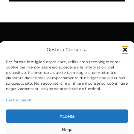
Gestisci Consenso
Per fornire le migliori esperienze, utilizziamo tecnologie come i
cookie per memorizzare e/o accedere alle informazioni del
Contatti
dispositivo. Il consenso a queste tecnologie ci permetterà di
elaborare dati come il comportamento di navigazione o ID unici
su questo sito. Non acconsentire o ritirare il consenso può influire
Via Gobetti, 15
– 40129 Bologna
negativamente su alcune caratteristiche e funzioni.
Email
:
info@micdrop.it
Tel
:
380 8994580
Gestisci servizi
Accetta
Nega