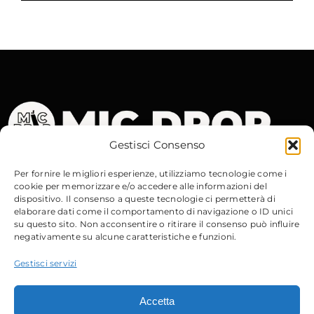
Gestisci Consenso
Contatti
Per fornire le migliori esperienze, utilizziamo tecnologie come i
cookie per memorizzare e/o accedere alle informazioni del
dispositivo. Il consenso a queste tecnologie ci permetterà di
Via Gobetti, 15
– 40129 Bologna
elaborare dati come il comportamento di navigazione o ID unici
su questo sito. Non acconsentire o ritirare il consenso può influire
Email
:
info@micdrop.it
Tel
:
380 8994580
negativamente su alcune caratteristiche e funzioni.
Gestisci servizi
Accetta
Sito Web