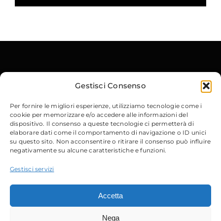
Gestisci Consenso
Per fornire le migliori esperienze, utilizziamo tecnologie come i
cookie per memorizzare e/o accedere alle informazioni del
Contatti
dispositivo. Il consenso a queste tecnologie ci permetterà di
elaborare dati come il comportamento di navigazione o ID unici
su questo sito. Non acconsentire o ritirare il consenso può influire
Via Gobetti, 15
– 40129 Bologna
negativamente su alcune caratteristiche e funzioni.
Email
:
info@micdrop.it
Tel
:
380 8994580
Gestisci servizi
Accetta
Nega