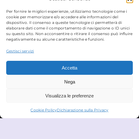
Per fornire le migliori esperienze, utilizziamo tecnologie come i
cookie per memorizzare e/o accedere alle informazioni del
Contatti
dispositivo. Il consenso a queste tecnologie ci permetterà di
elaborare dati come il comportamento di navigazione o ID unici
su questo sito. Non acconsentire o ritirare il consenso può influire
Via Gobetti, 15
– 40129 Bologna
negativamente su alcune caratteristiche e funzioni.
Email
:
info@micdrop.it
Tel
:
380 8994580
Gestisci servizi
Accetta
Nega
Sito Web
Visualizza le preferenze
Privacy Policy
Cookie Policy
Cookie Policy
Dichiarazione sulla Privacy
Trattamento dei Dati Personali