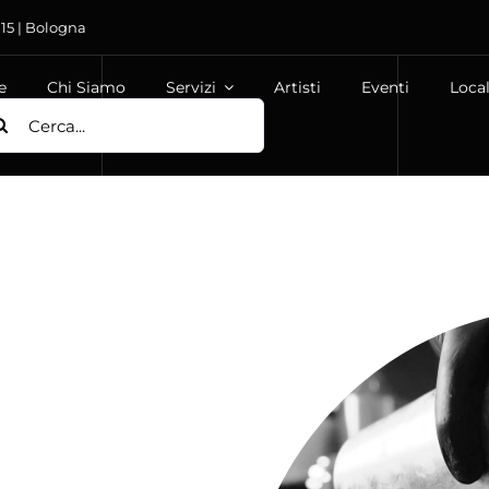
 15 | Bologna
e
Chi Siamo
Servizi
Artisti
Eventi
Local
ca
: