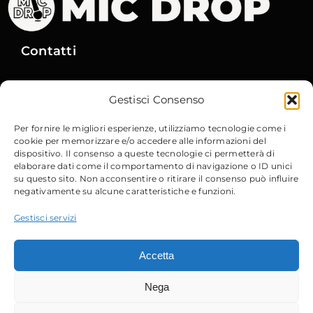
Contatti
Via Gobetti, 15
– 40129 Bologna
Gestisci Consenso
Email
:
info@micdrop.it
Tel
:
380 8994580
Per fornire le migliori esperienze, utilizziamo tecnologie come i
cookie per memorizzare e/o accedere alle informazioni del
dispositivo. Il consenso a queste tecnologie ci permetterà di
elaborare dati come il comportamento di navigazione o ID unici
su questo sito. Non acconsentire o ritirare il consenso può influire
negativamente su alcune caratteristiche e funzioni.
Sito Web
Privacy Policy
Gestisci servizi
Cookie Policy
Accetta
Trattamento dei Dati Personali
Nega