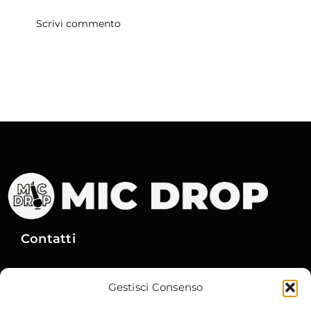
Contatti
Via Gobetti, 15
– 40129 Bologna
Gestisci Consenso
Email
:
info@micdrop.it
Tel
:
380 8994580